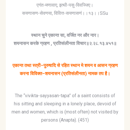
एगंत-मणावाए, इत्थी-पसु-विवज्जिए।
सयणासण-सेवणया, विवित्त-सयणासणं।।१३।।SSu
स्थान
चुने
एकान्त
सा
,
वर्जित
नर
और
नार।
शयनासन
करके
ग्रहण
,
प्रतिसंलीनता
विचार॥२
.
२८
.
१३
.
४५१॥
एकान्त
तथा
स्त्री
–
पुरुषादि
से
रहित
स्थान
मे
शयन
व
आसन
ग्रहण
करना
विविक्त
–
शयनासन
(
प्रतिसंलीनता
)
नामक
तप
है।
The “vivikta-sayyasan-tapa” of a saint consists of
his sitting and sleeping in a lonely place, devoid of
men and women, which is (most often) not visited by
persons (Anapta). (451)