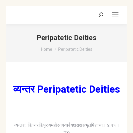
Search:
Peripatetic Deities
You are here:
Home
Peripatetic Deities
व्यन्तर Peripatetic Deities
व्यन्तरा: किन्नरकिंपुरुषमहोरगगन्धर्वयक्षराक्षसभूतपिशाचा:॥४.११॥