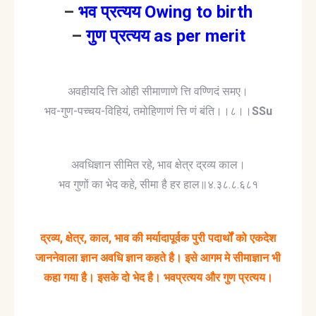
–
भव प्रत्यय Owing to birth
–
गुण प्रत्यय as per merit
अवहीयदि त्ति ओही सीमाणाणे त्ति वण्णिदं समए।
भव-गुण-पच्चय-विहियं, तमोहिणाणं त्ति णं बंति।।८।।
SSu
अवधिज्ञान सीमित रहे, भाव क्षेत्र द्रव्य काल।
भव गुणों का भेद कहे, सीमा है हर हाल॥४.३८.८.६८१
द्रव्य
,
क्षेत्र
,
काल
,
भाव
की
मर्यादापूर्वक
पुरी
पदार्थों
को
एकदेश
जाननेवाला
ज्ञान
अवधि
ज्ञान
कहते
है।
इसे
आगम
मे
सीमाज्ञान
भी
कहा
गया
है।
इसके
दो
भेद
है।
भवप्रत्यय
और
गुण
प्रत्यय।