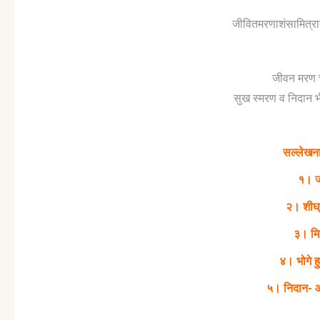
जीवितमरणाशंसामित्रा
जीवन मरण चा
सुख स्मरण व निदान
सल्लेखना
१। ज
२। शीघ्
३। मित
४। भोगे ह
५। निदान- आ