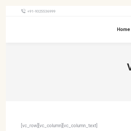
+91-9325536999
Home
[vc_row][vc_column][vc_column_text]