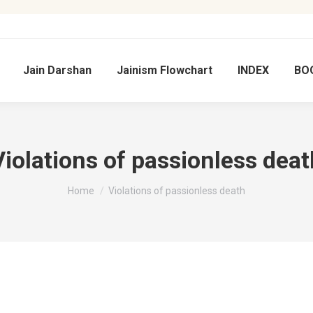
Jain Darshan
Jainism Flowchart
INDEX
BO
Violations of passionless deat
You are here:
Home
Violations of passionless death