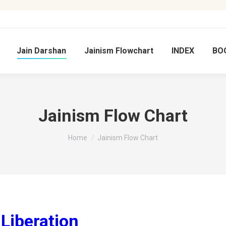
Jain Darshan
Jainism Flowchart
INDEX
BO
Jainism Flow Chart
You are here:
Home
Jainism Flow Chart
– Liberation