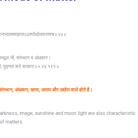
ंस्थानभ्दतमश्छायाऽऽतपोद्योतवन्तश्च॥२४॥
्म, स्थूल भी, संस्थान व अंधकार।
भी, पुद्गल करे साकार॥५.२४.१९१॥
त्व, संस्थान, अंधकार, छाया, आतप और उद्योत वाले होते है।
darkness, image, sunshine and moon light are also characteristic
of matters.