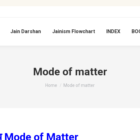
Jain Darshan
Jainism Flowchart
INDEX
BO
Mode of matter
You are here:
Home
Mode of matter
्याय Mode of Matter