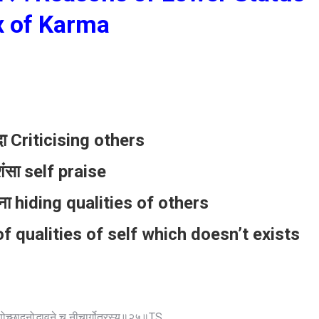
x of Karma
्दा Criticising others
शंसा self praise
पाना hiding qualities of others
 of qualities of self which doesn’t exists
ुणोच्छादनोद्भावने च नीचार्गोत्रस्य॥२५॥TS