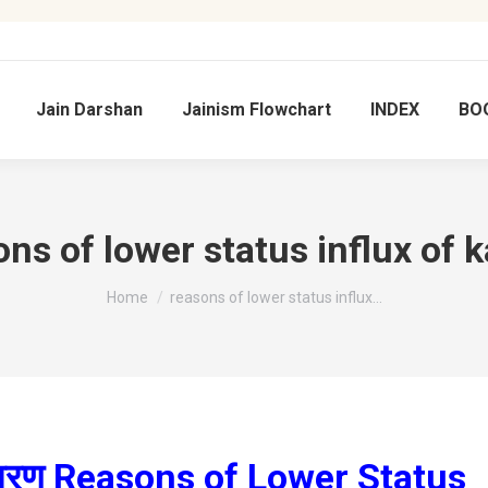
Jain Darshan
Jainism Flowchart
INDEX
BO
ons of lower status influx of 
You are here:
Home
reasons of lower status influx…
े कारण Reasons of Lower Status