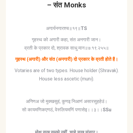
– संत Monks
अगार्यनगारश्च॥१९॥
TS
गृहस्थ को अगारी कहा, संत अनगारी जान।
व्रती के प्रकार दो, श्रावक साधु मान॥७.१९.२५५॥
गृहस्थ (अगारी) और संत (अनगारी) दो प्रकार के व्रती होते है।
Votaries are of two types. House holder (Shravak).
House less ascetic (muni).
अगिणअ जो मुक्खसुहं, कुणइ निआणं असारसुहहेउं।
सो कायमणिकएणठं, वेरुलियमणिं पणासेइ।।३।।
SSu
मोक्ष
सुख
समझे
नहीं
,
चाहे
सुख
संसार।