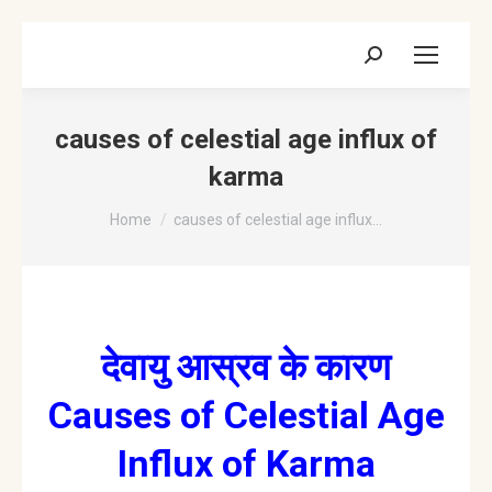
Search:
causes of celestial age influx of
karma
You are here:
Home
causes of celestial age influx…
देवायु आस्रव के कारण
Causes of Celestial Age
Influx of Karma