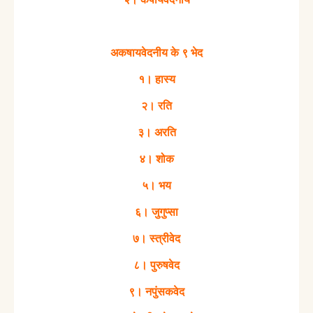
अकषायवेदनीय के ९ भेद
१। हास्य
२। रति
३। अरति
४। शोक
५। भय
६। जुगुप्सा
७। स्त्रीवेद
८। पुरुषवेद
९। नपुंसकवेद