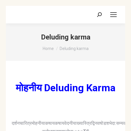
Search:
Deluding karma
You are here:
Home
Deluding karma
मोहनीय Deluding Karma
दर्शनचारित्रमोहनीयाकषायकषायवेदनीयाख्यास्त्रिद्विनवषोडशभेदा:सम्यक्त्वमि