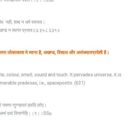
गंध नही, शब्द न धर्म स्वभाव।
, खण्ड न व्याप्त प्रभाव॥३.३५.८.६३१॥
स्त
लोकाकाश
मे
व्याप्त
है
,
अखण्ड
,
विशाल
और
असंख्यातप्रदेशी
है।
e, colour, smell, sound and touch. It pervades universe, it is
merable pradesas, i.e., spacepoints. (631)
ं गमणा-णुग्गहयरं हवदि लोए।
 धम्मं दव्वं वियाणेहि।।९।।SSu