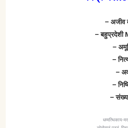
– अजीव द
– बहुप्रदेश
– अमूर
– नित
– अव
– निष्
– संख्
धम्मत्थिकाय-मर
लोगोगाढं पुट्ठं,