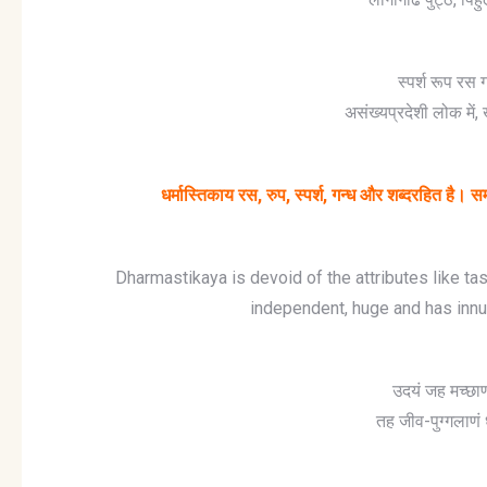
स्पर्श रूप रस 
असंख्यप्रदेशी लोक में
धर्मास्तिकाय
रस
,
रुप
,
स्पर्श
,
गन्ध
और
शब्दरहित
है।
सम
Dharmastikaya is devoid of the attributes like tast
independent, huge and has innu
उदयं जह मच्छाण
तह जीव-पुग्गलाणं