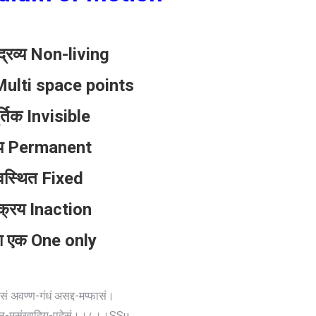
्रव्य Non-living
ी Multi space points
्तिक Invisible
्य Permanent
स्थित Fixed
क्रिय Inaction
या एक One only
सं अवण्ण-गंधं असद्द-मप्फासं।
 पिहुल-मसंखादिय-पदेसं।।८।।SSu