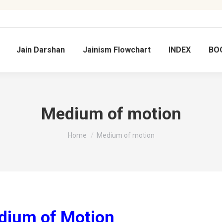
Jain Darshan
Jainism Flowchart
INDEX
BO
Medium of motion
You are here:
Home
Medium of motion
ium of Motion