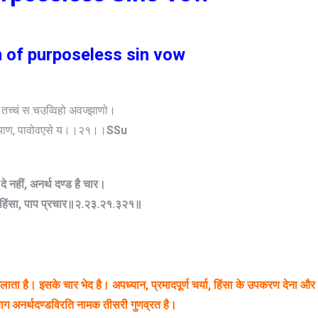
n of purposeless sin vow
, तच्चं स चउव्विहो अवज्झाणो।
्पयाण, पावोवएसे य।।२१।।
SSu
दे
नहीं
,
अनर्थ
दण्ड
है
चार।
हिंसा
,
पाप
प्रचार
॥
२
.
२३
.
२१
.
३२१॥
लाता
है।
इसके
चार
भेद
है।
अपध्यान
,
प्रमादपूर्ण
चर्या
,
हिंसा
के
उपकरण
देना
और
याग
अनर्थदण्डविरति
नामक
तीसरी
गुणव्रत
है।