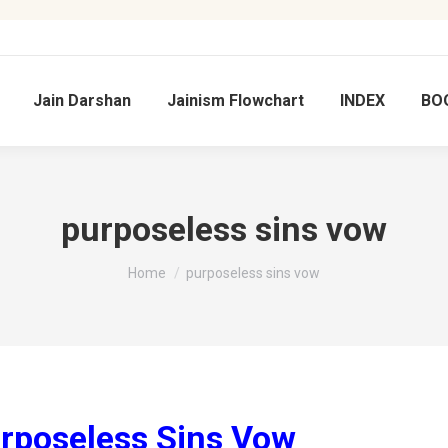
Jain Darshan
Jainism Flowchart
INDEX
BO
purposeless sins vow
You are here:
Home
purposeless sins vow
Purposeless Sins Vow