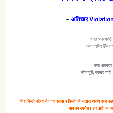
–
अतिचार Violatio
विरई अणत्थदंडे
पमायायरिय हिंसप
कष्ट
अकारण
सोच
बुरी
,
प्रमाद
चर्या
,
बिना
किसी
उद्देश्य
से
कार्य
करना
व
किसी
को
सताना
अनर्थ
दण्ड
कह
पाप
का
उपदेश।
इन
तारो
का
त्