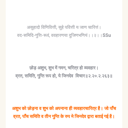
असुहादो विणिवित्ती, सुहे पवित्ती य जाण चारित्तं।
वद-समिदि-गुत्ति-रूवं, ववहारणया दुजिणभणियं।।२।।
SSu
छोड़
अशुभ
,
शुभ
में
गमन
,
चरित्र
हो
व्यवहार।
व्रत
,
समिति
,
गुप्ति
रूप
हो
,
ये
जिनदेव
विचार॥२
.
२०
.
२
.
२६३॥
अशुभ
को
छोड़ना
व
शुभ
को
अपनाना
ही
व्यवहारचारित्र
है।
जो
पाँच
व्रत
,
पाँच
समिति
व
तीन
गुप्ति
के
रुप
मे
जिनदेव
द्वारा
बताई
गई
है।