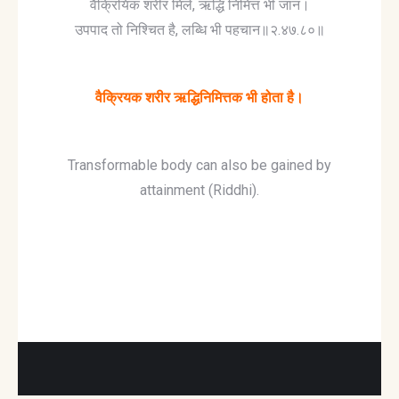
वैक्रियिक शरीर मिले, ऋद्धि निमित्त भी जान।
उपपाद तो निश्चित है, लब्धि भी पहचान॥२.४७.८०॥
वैक्रियक शरीर ऋद्धिनिमित्तक भी होता है।
Transformable body can also be gained by
attainment (Riddhi).