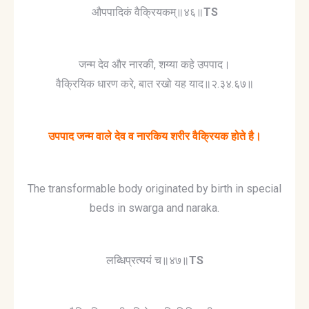
औपपादिकं वैक्रियकम्॥४६॥
TS
जन्म देव और नारकी, शय्या कहे उपपाद।
वैक्रियिक धारण करे, बात रखो यह याद॥२.३४.६७॥
उपपाद जन्म वाले देव व नारकिय शरीर वैक्रियक होते है।
The transformable body originated by birth in special
beds in swarga and naraka.
लब्धिप्रत्ययं च॥४७॥
TS