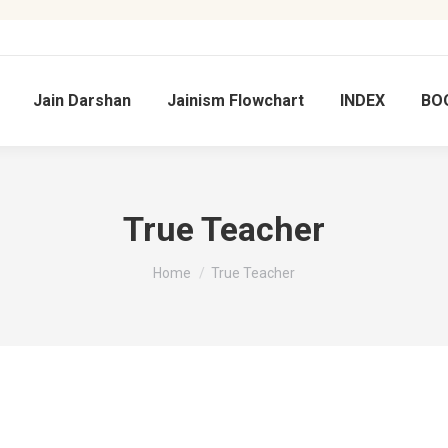
Jain Darshan
Jainism Flowchart
INDEX
BO
True Teacher
You are here:
Home
True Teacher