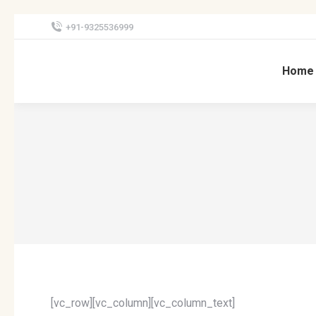
+91-9325536999
Home
[vc_row][vc_column][vc_column_text]