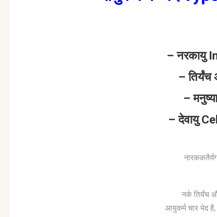
– नरकायु I
– तिर्यं
– मनुष
– देवायु C
नारककतैर्य
नर्क तिर्यंच
आयुकर्म चार भेद ह