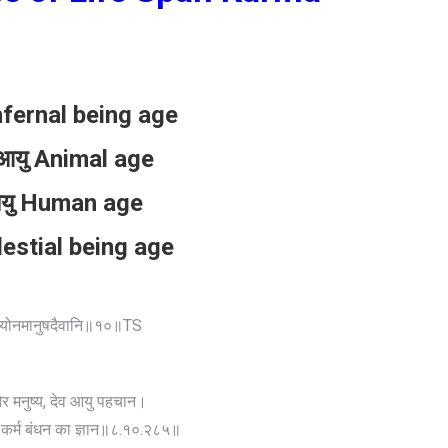
nfernal being age
च आयु Animal age
्यायु Human age
elestial being age
ग्योनमानुषदैवानि॥१०॥TS
 और मनुष्य, देव आयु पहचान।
ै, कर्म बंधन का ज्ञान॥८.१०.२८५॥