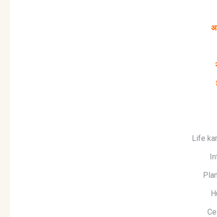
आय
Life ka
In
Plan
H
Ce