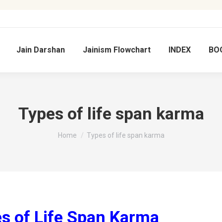
Jain Darshan
Jainism Flowchart
INDEX
BO
Types of life span karma
You are here:
Home
Types of life span karma
ypes of Life Span Karma