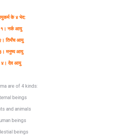
ुकर्म के ४ भेद:
१। नर्क आयु
२। तिर्यंच आयु
३। मनुष्य आयु
४। देव आयु
rma are of 4 kinds:
ternal beings
ts and animals
uman beings
lestial beings