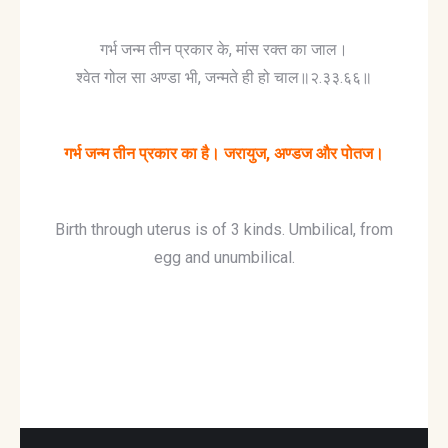
गर्भ जन्म तीन प्रकार के, मांस रक्त का जाल।
श्वेत गोल सा अण्डा भी, जन्मते ही हो चाल॥२.३३.६६॥
गर्भ जन्म तीन प्रकार का है। जरायुज, अण्डज और पोतज।
Birth through uterus is of 3 kinds. Umbilical, from
egg and unumbilical.