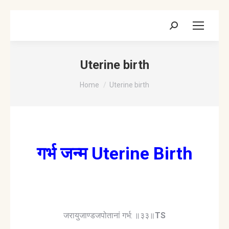
Search:
Uterine birth
You are here:
Home
Uterine birth
गर्भ जन्म Uterine Birth
जरायुजाण्डजपोतानां गर्भ: ॥३३॥
TS