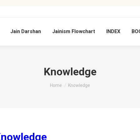
Jain Darshan
Jainism Flowchart
INDEX
BO
Knowledge
You are here:
Home
Knowledge
 Knowledge