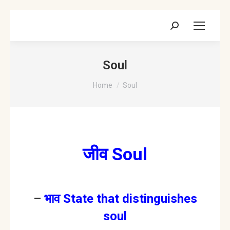
Search:
Soul
You are here:
Home
Soul
जीव
Soul
–
भाव State that distinguishes
soul