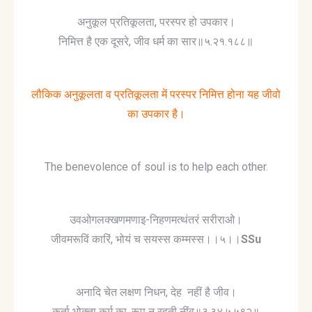
अनुकूल प्रतिकूलता, परस्पर हो उपकार।
निमित्त है एक दूसरे, जीव धर्म का सार॥५.२१.१८८॥
लौकिक अनुकूलता व प्रतिकूलता में परस्पर निमित्त होना यह जीवो
का उपकार है।
The benevolence of soul is to help each other.
उवओगलक्खणमणाइ-निहणमत्थंतरं सरीराओ।
जीवमरूविं कारिं, भोयं च सयस्स कम्मस्स।।५।।
SSu
अनादि चेत लक्षण निधन, देह नहीं है जीव।
कर्ता भोक्ता कर्म का, रूप न रहती नींव॥३.३४.५.५९२॥